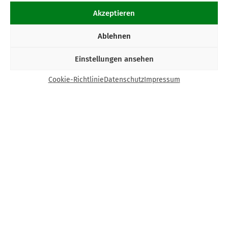
Akzeptieren
Ablehnen
Einstellungen ansehen
Cookie-Richtlinie
Datenschutz
Impressum
Kontakt
Bund Katholischer Unternehmer e.V.
Horbeller Str. 19
50858 Köln
E-Mail:
info@bku.de
Telefon: 02 21 / 272 37 – 0
BKU vor Ort