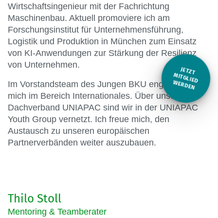
Wirtschaftsingenieur mit der Fachrichtung
Maschinenbau. Aktuell promoviere ich am
Forschungsinstitut für Unternehmensführung,
Logistik und Produktion in München zum Einsatz
von KI-Anwendungen zur Stärkung der Resilienz
von Unternehmen.
JETZT
M
Im Vorstandsteam des Jungen BKU engagiere ich
ITGLIED W
ERDEN
mich im Bereich Internationales. Über unseren
Dachverband UNIAPAC sind wir in der UNIAPAC
Youth Group vernetzt. Ich freue mich, den
Austausch zu unseren europäischen
Partnerverbänden weiter auszubauen.
Thilo Stoll
Mentoring & Teamberater