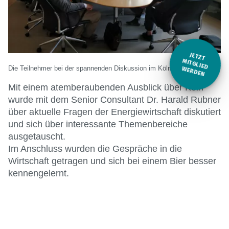
JETZT
M
Die Teilnehmer bei der spannenden Diskussion im KölnTurm bei BCG
ITGLIED W
ERDEN
Mit einem atemberaubenden Ausblick über Köln
wurde mit dem Senior Consultant Dr. Harald Rubner
über aktuelle Fragen der Energiewirtschaft diskutiert
und sich über interessante Themenbereiche
ausgetauscht.
Im Anschluss wurden die Gespräche in die
Wirtschaft getragen und sich bei einem Bier besser
kennengelernt.