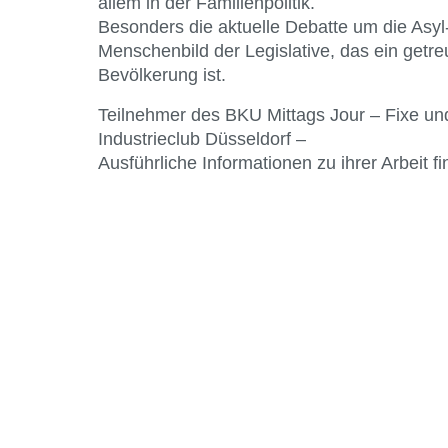
allem in der Familienpolitik.
Besonders die aktuelle Debatte um die Asyl- 
Menschenbild der Legislative, das ein getre
Bevölkerung ist.
Teilnehmer des BKU Mittags Jour – Fixe und
Industrieclub Düsseldorf –
Ausführliche Informationen zu ihrer Arbeit fi
Kontakt
Bund Katholischer Unternehmer
e.V.
Horbeller Str. 19
50858 Köln