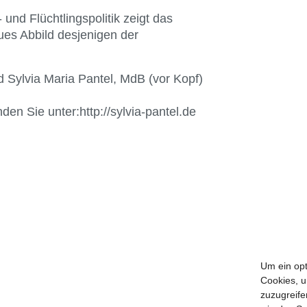
und Flüchtlingspolitik zeigt das
ues Abbild desjenigen der
 Sylvia Maria Pantel, MdB (vor Kopf)
nden Sie unter:http://sylvia-pantel.de
BKU vor Ort
Aachen
Erfurt
Um ein opt
Augsburg
Freiburg
Cookies, u
Bamberg
Fulda
zuzugreife
Berlin-Brandenburg
Görlitz