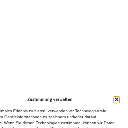
Zustimmung verwalten
Kurpfalz
Regensburg
imales Erlebnis zu bieten, verwenden wir Technologien wie
Leipzig
Rhein/Main
m Geräteinformationen zu speichern und/oder darauf
Magdeburg
Ruhrgebiet
n. Wenn Sie diesen Technologien zustimmen, können wir Daten
München
Saar/Trier