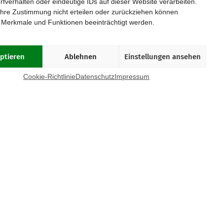
rfverhalten oder eindeutige IDs auf dieser Website verarbeiten.
Münster
Stuttgart
hre Zustimmung nicht erteilen oder zurückziehen können
Osnabrück
Würzburg
 Merkmale und Funktionen beeinträchtigt werden.
Paderborn
Passau
ptieren
Ablehnen
Einstellungen ansehen
OOKIE-RICHTLINIE (EU)
Cookie-Richtlinie
Datenschutz
Impressum