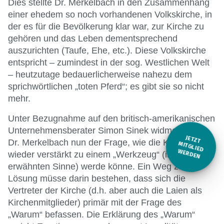
Dies stellte Dr. Merkelbach in den Zusammenhang
einer ehedem so noch vorhandenen Volkskirche, in
der es für die Bevölkerung klar war, zur Kirche zu
gehören und das Leben dementsprechend
auszurichten (Taufe, Ehe, etc.). Diese Volkskirche
entspricht – zumindest in der sog. Westlichen Welt
– heutzutage bedauerlicherweise nahezu dem
sprichwörtlichen „toten Pferd“; es gibt sie so nicht
mehr.
Unter Bezugnahme auf den britisch-amerikanischen
Unternehmensberater Simon Sinek widmete sich
JETZT
Dr. Merkelbach nun der Frage, wie die Kirche
M
ITGLIED W
ERDEN
wieder verstärkt zu einem „Werkzeug“ (in dem oben
erwähnten Sinne) werde könne. Ein Weg zur
Lösung müsse darin bestehen, dass sich die
Vertreter der Kirche (d.h. aber auch die Laien als
Kirchenmitglieder) primär mit der Frage des
„Warum“ befassen. Die Erklärung des „Warum“