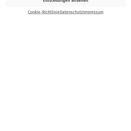
Einstellungen ansehen
Cookie-Richtlinie
Datenschutz
Impressum
Kontakt
Bund Katholischer Unternehmer e.V.
Horbeller Str. 19
50858 Köln
E-Mail:
info@bku.de
Telefon: 02 21 / 272 37 – 0
BKU vor Ort
Aachen
Augsburg
Bamberg
Berlin-Brandenburg
Bonn