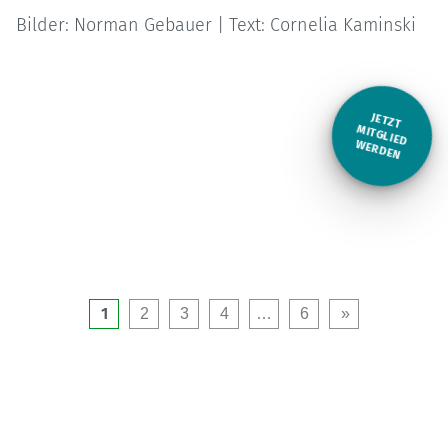
Bilder: Norman Gebauer | Text: Cornelia Kaminski
JETZT
M
ITGLIED W
ERDEN
1
2
3
4
…
6