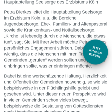
Hauptabteilung Seelsorge des Erzbistums Köln
Petra Dierkes leitet die Hauptabteilung Seelsorge
im Erzbistum Köln, u.a. die Bereiche
Jugendseelsorge, Ehe-, Familien- und Altenpastoral
sowie die Krankenhaus- und Notfallseelsorge.
„Kirche ist lebendig durch die Menschen, die etwas
tun“, sagt Sie. Mit ihrer Arbeit möchte Petra Dierkes
persönliches Engagement stärken. Dabei ist ihr
JETZT
M
wichtig, dass die Menschen mit ihren Talenten in die
ITGLIED W
ERDEN
Gemeinden „gerufen“ werden sollten und jeder das
einbringen sollte, was er einbringen möchte.
Dabei ist eine wertschätzende Haltung, Herzlichkeit
und Offenheit der Gemeinden notwendig, so wie sie
beispielsweise in der Flüchtlingshilfe gelebt und
gesehen wird. Unter dieser neuen Perspektive wird
in vielen Gemeinden schon vieles bewegt,
beispielsweise die Gestaltung von Gottesdiensten
nach Vorstellungen einzelner Gruppen.