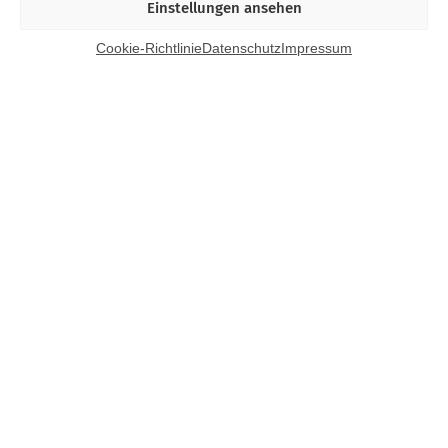
Einstellungen ansehen
Cookie-Richtlinie
Datenschutz
Impressum
Kontakt
Bund Katholischer Unternehmer e.V.
Horbeller Str. 19
50858 Köln
E-Mail:
info@bku.de
Telefon: 02 21 / 272 37 – 0
BKU vor Ort
Aachen
Augsburg
Bamberg
Berlin-Brandenburg
Bonn