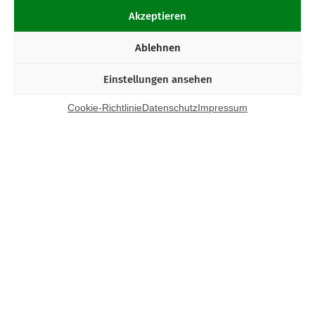
Akzeptieren
Ablehnen
Einstellungen ansehen
Cookie-Richtlinie
Datenschutz
Impressum
Kontakt
Bund Katholischer Unternehmer e.V.
Horbeller Str. 19
50858 Köln
E-Mail:
info@bku.de
Telefon: 02 21 / 272 37 – 0
BKU vor Ort