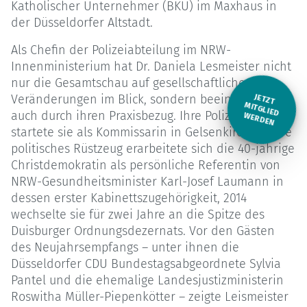
Katholischer Unternehmer (BKU) im Maxhaus in
der Düsseldorfer Altstadt.
Als Chefin der Polizeiabteilung im NRW-
Innenministerium hat Dr. Daniela Lesmeister nicht
nur die Gesamtschau auf gesellschaftliche
Veränderungen im Blick, sondern beeindruckt
JETZT
M
auch durch ihren Praxisbezug. Ihre Polizeikarriere
ITGLIED W
ERDEN
startete sie als Kommissarin in Gelsenkirchen, ihre
politisches Rüstzeug erarbeitete sich die 40-jährige
Christdemokratin als persönliche Referentin von
NRW-Gesundheitsminister Karl-Josef Laumann in
dessen erster Kabinettszugehörigkeit, 2014
wechselte sie für zwei Jahre an die Spitze des
Duisburger Ordnungsdezernats. Vor den Gästen
des Neujahrsempfangs – unter ihnen die
Düsseldorfer CDU Bundestagsabgeordnete Sylvia
Pantel und die ehemalige Landesjustizministerin
Roswitha Müller-Piepenkötter – zeigte Leismeister