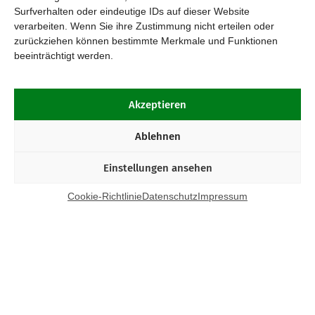
Surfverhalten oder eindeutige IDs auf dieser Website
verarbeiten. Wenn Sie ihre Zustimmung nicht erteilen oder
zurückziehen können bestimmte Merkmale und Funktionen
beeinträchtigt werden.
Akzeptieren
Ablehnen
Einstellungen ansehen
Cookie-Richtlinie
Datenschutz
Impressum
Kontakt
Bund Katholischer Unternehmer e.V.
Horbeller Str. 19
50858 Köln