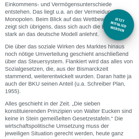
Einkommens- und Vermögensunterschiede
entstehen. Das liegt u.a. an der Vermeidung von
Monopolen. Beim Blick auf das Wettbewerbsrecht
JETZT
M
zeigt sich übrigens, dass sich auch die EU in vielem
ITGLIED W
ERDEN
stark an das deutsche Modell anlehnt.
Die über das soziale Wirken des Marktes hinaus
noch nötige Umverteilung geschieht anschließend
über das Steuersystem. Flankiert wird das alles von
Sozialgesetzen, die, aus der Bismarckzeit
stammend, weiterentwickelt wurden. Daran hatte ja
auch der BKU seinen Anteil (u.a. Schreiber Plan,
1955).
Alles geschieht in der Zeit. „Die sieben
konstituierenden Prinzipien von Walter Eucken sind
keine in Stein gemeißelten Gesetzestafeln.“ Die
wirtschaftspolitische Umsetzung muss der
jeweiligen Situation gerecht werden, heute ganz