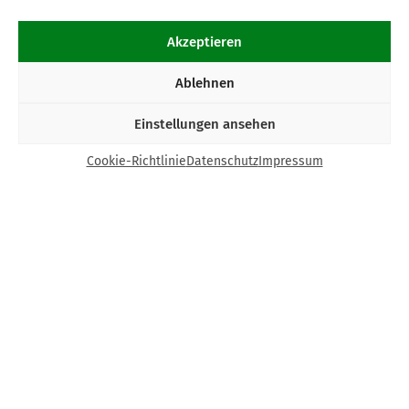
Akzeptieren
Ablehnen
Einstellungen ansehen
Cookie-Richtlinie
Datenschutz
Impressum
Kontakt
Bund Katholischer Unternehmer e.V.
Horbeller Str. 19
50858 Köln
E-Mail:
info@bku.de
Telefon: 02 21 / 272 37 – 0
BKU vor Ort