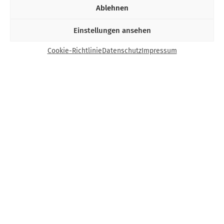
Ablehnen
Einstellungen ansehen
Cookie-Richtlinie
Datenschutz
Impressum
Kontakt
Bund Katholischer Unternehmer e.V.
Horbeller Str. 19
50858 Köln
E-Mail:
info@bku.de
Telefon: 02 21 / 272 37 – 0
BKU vor Ort
Aachen
Augsburg
Bamberg