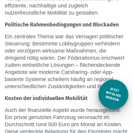
effiziente, nachhaltige und zugleich
nutzerfreundliche Mobilität zu gestalten.
Politische Rahmenbedingungen und Blockaden
Ein zentrales Thema war das Versagen politischer
Steuerung: Bestimmte Lobbygruppen verhindern
oder verzögern wirksame Maßnahmen, die
dringend nötig wären. Der Föderalismus erschwert
zudem einheitliche Lösungen – flächendeckende
Angebote wie moderne Carsharing- oder App-
basierte Systeme scheitern häufig an regional
unterschiedlichen Zuständigkeiten und Regularien.
JETZT
M
Kosten der individuellen Mobilität
ITGLIED W
ERDEN
Auch der finanzielle Aspekt wurde herausgestellt:
Ein privat genutztes Fahrzeug verursacht im
Durchschnitt rund 500 Euro pro Monat an Kosten.
Diese verdeckte Belastung für den Einzelnen macht