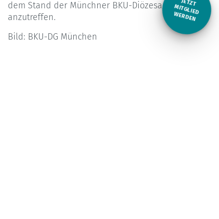
JETZT
dem Stand der Münchner BKU-Diözesangruppe
M
ITGLIED W
ERDEN
anzutreffen.
Bild: BKU-DG München