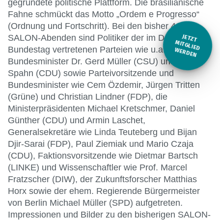
gegründete politische Plattform. Die brasilianische
Fahne schmückt das Motto „Ordem e Progresso“
(Ordnung und Fortschritt). Bei den bisher 41
SALON-Abenden sind Politiker der im Deutschen
JETZT
M
Bundestag vertretenen Parteien wie u.a.
ITGLIED W
ERDEN
Bundesminister Dr. Gerd Müller (CSU) und Jens
Spahn (CDU) sowie Parteivorsitzende und
Bundesminister wie Cem Özdemir, Jürgen Tritten
(Grüne) und Christian Lindner (FDP), die
Ministerpräsidenten Michael Kretschmer, Daniel
Günther (CDU) und Armin Laschet,
Generalsekretäre wie Linda Teuteberg und Bijan
Djir-Sarai (FDP), Paul Ziemiak und Mario Czaja
(CDU), Faktionsvorsitzende wie Dietmar Bartsch
(LINKE) und Wissenschaftler wie Prof. Marcel
Fratzscher (DIW), der Zukunftsforscher Matthias
Horx sowie der ehem. Regierende Bürgermeister
von Berlin Michael Müller (SPD) aufgetreten.
Impressionen und Bilder zu den bisherigen SALON-