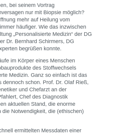
ngen, bei seinem Vortrag
ersagen nur mit Biopsie möglich?
offnung mehr auf Heilung vom
immer häufiger. Wie das inzwischen
ltung „Personalisierte Medizin“ der DG
der Dr. Bernhard Schirmers, DG
xperten begrüßen konnte.
äufe im Körper eines Menschen
Abbauprodukte des Stoffwechsels
erte Medizin. Ganz so einfach ist das
s dennoch schon. Prof. Dr. Olaf Rieß,
etiker und Chefarzt an der
Pfahlert, Chef des Diagnostik
n aktuellen Stand, die enorme
 die Notwendigkeit, die (ethischen)
schnell ermittelten Messdaten einer