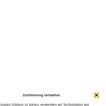
Zustimmung verwalten
Kurpfalz
Regensburg
imales Erlebnis zu bieten, verwenden wir Technologien wie
Leipzig
Rhein/Main