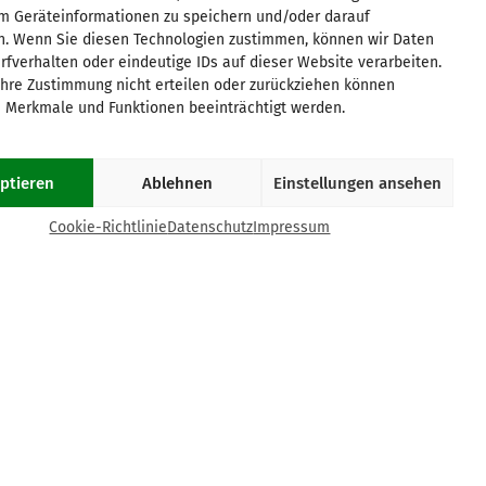
um Geräteinformationen zu speichern und/oder darauf
Magdeburg
Ruhrgebiet
n. Wenn Sie diesen Technologien zustimmen, können wir Daten
München
Saar/Trier
rfverhalten oder eindeutige IDs auf dieser Website verarbeiten.
Münster
Stuttgart
hre Zustimmung nicht erteilen oder zurückziehen können
Osnabrück
Würzburg
 Merkmale und Funktionen beeinträchtigt werden.
Paderborn
Passau
ptieren
Ablehnen
Einstellungen ansehen
COOKIE-RICHTLINIE (EU)
Cookie-Richtlinie
Datenschutz
Impressum