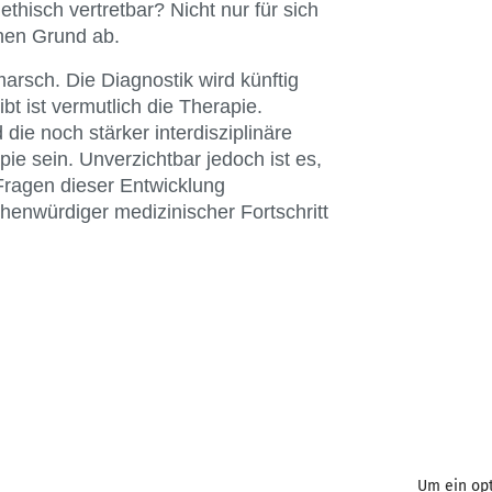
hisch vertretbar? Nicht nur für sich
chen Grund ab.
marsch. Die Diagnostik wird künftig
bt ist vermutlich die Therapie.
 die noch stärker interdisziplinäre
ie sein. Unverzichtbar jedoch ist es,
Fragen dieser Entwicklung
enwürdiger medizinischer Fortschritt
BKU vor Ort
Aachen
Erfurt
Augsburg
Freiburg
Um ein opt