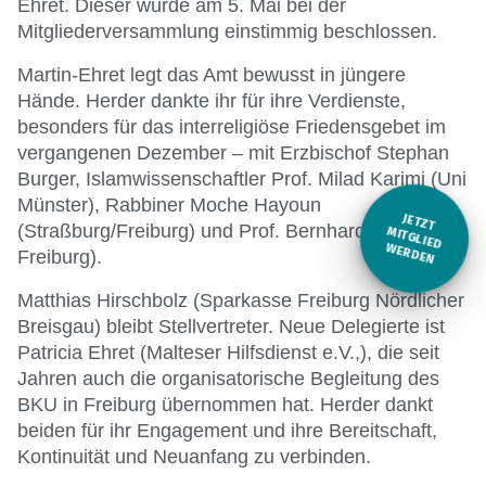
Ehret. Dieser wurde am 5. Mai bei der
Mitgliederversammlung einstimmig beschlossen.
Martin-Ehret legt das Amt bewusst in jüngere
Hände. Herder dankte ihr für ihre Verdienste,
besonders für das interreligiöse Friedensgebet im
vergangenen Dezember – mit Erzbischof Stephan
Burger, Islamwissenschaftler Prof. Milad Karimi (Uni
Münster), Rabbiner Moche Hayoun
JETZT
(Straßburg/Freiburg) und Prof. Bernhard Uhde (Uni
M
ITGLIED W
ERDEN
Freiburg).
Matthias Hirschbolz (Sparkasse Freiburg Nördlicher
Breisgau) bleibt Stellvertreter. Neue Delegierte ist
Patricia Ehret (Malteser Hilfsdienst e.V.,), die seit
Jahren auch die organisatorische Begleitung des
BKU in Freiburg übernommen hat. Herder dankt
beiden für ihr Engagement und ihre Bereitschaft,
Kontinuität und Neuanfang zu verbinden.