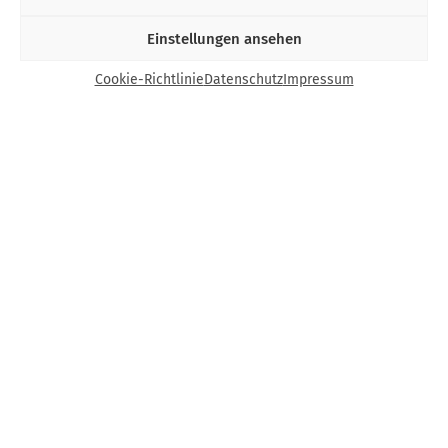
Einstellungen ansehen
Cookie-Richtlinie
Datenschutz
Impressum
Kontakt
Bund Katholischer Unternehmer e.V.
Horbeller Str. 19
50858 Köln
E-Mail:
info@bku.de
Telefon: 02 21 / 272 37 – 0
BKU vor Ort
Aachen
Augsburg
Bamberg
Berlin-Brandenburg