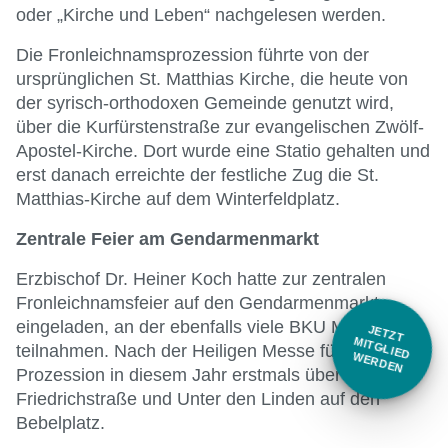
oder „Kirche und Leben“ nachgelesen werden.
Die Fronleichnamsprozession führte von der
ursprünglichen St. Matthias Kirche, die heute von
der syrisch-orthodoxen Gemeinde genutzt wird,
über die Kurfürstenstraße zur evangelischen Zwölf-
Apostel-Kirche. Dort wurde eine Statio gehalten und
erst danach erreichte der festliche Zug die St.
Matthias-Kirche auf dem Winterfeldplatz.
Zentrale Feier am Gendarmenmarkt
Erzbischof Dr. Heiner Koch hatte zur zentralen
Fronleichnamsfeier auf den Gendarmenmarkt
eingeladen, an der ebenfalls viele BKU Mitgleider
JETZT
ITG
LIED
ER
D
M
teilnahmen. Nach der Heiligen Messe führte die
W
EN
Prozession in diesem Jahr erstmals über die
Friedrichstraße und Unter den Linden auf den
Bebelplatz.