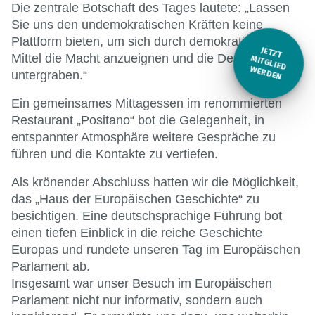
Die zentrale Botschaft des Tages lautete: „Lassen
Sie uns den undemokratischen Kräften keine
Plattform bieten, um sich durch demokratische
JETZT
Mittel die Macht anzueignen und die Demokratie zu
M
ITGLIED W
ERDEN
untergraben.“
Ein gemeinsames Mittagessen im renommierten
Restaurant „Positano“ bot die Gelegenheit, in
entspannter Atmosphäre weitere Gespräche zu
führen und die Kontakte zu vertiefen.
Als krönender Abschluss hatten wir die Möglichkeit,
das „Haus der Europäischen Geschichte“ zu
besichtigen. Eine deutschsprachige Führung bot
einen tiefen Einblick in die reiche Geschichte
Europas und rundete unseren Tag im Europäischen
Parlament ab.
Insgesamt war unser Besuch im Europäischen
Parlament nicht nur informativ, sondern auch