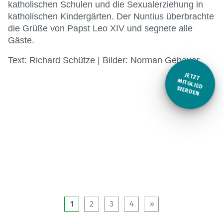
katholischen Schulen und die Sexualerziehung in
katholischen Kindergärten. Der Nuntius überbrachte
die Grüße von Papst Leo XIV und segnete alle
Gäste.
Text: Richard Schütze | Bilder: Norman Gebauer
JETZT
M
ITGLIED W
ERDEN
1
2
3
4