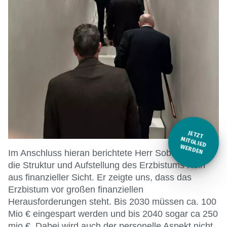
JETZT
M
ITGLIED W
ERDEN
Im Anschluss hieran berichtete Herr Sobbeck über
die Struktur und Aufstellung des Erzbistums Köln
aus finanzieller Sicht. Er zeigte uns, dass das
Erzbistum vor großen finanziellen
Herausforderungen steht. Bis 2030 müssen ca. 100
Mio € eingespart werden und bis 2040 sogar ca 250
mio €. Dabei wird auch der personelle Aspekt nicht