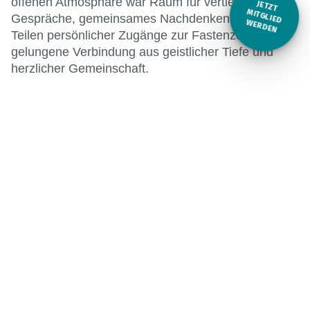
offenen Atmosphäre war Raum für vertiefende
JETZT
M
Gespräche, gemeinsames Nachdenken und das
ITGLIED W
ERDEN
Teilen persönlicher Zugänge zur Fastenzeit – eine
gelungene Verbindung aus geistlicher Tiefe und
herzlicher Gemeinschaft.