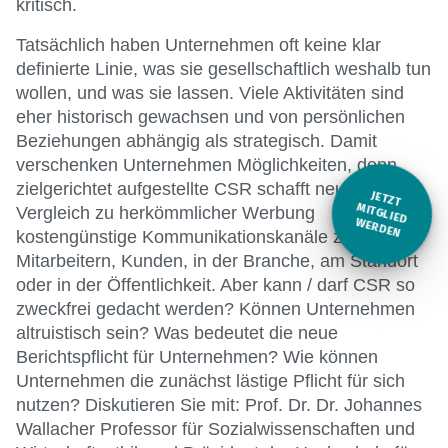
kritisch.
Tatsächlich haben Unternehmen oft keine klar
definierte Linie, was sie gesellschaftlich weshalb tun
wollen, und was sie lassen. Viele Aktivitäten sind
eher historisch gewachsen und von persönlichen
Beziehungen abhängig als strategisch. Damit
verschenken Unternehmen Möglichkeiten, denn
zielgerichtet aufgestellte CSR schafft neue und im
JETZT
M
Vergleich zu herkömmlicher Werbung
ITGLIED W
ERDEN
kostengünstige Kommunikationskanäle zu
Mitarbeitern, Kunden, in der Branche, am Standort
oder in der Öffentlichkeit. Aber kann / darf CSR so
zweckfrei gedacht werden? Können Unternehmen
altruistisch sein? Was bedeutet die neue
Berichtspflicht für Unternehmen? Wie können
Unternehmen die zunächst lästige Pflicht für sich
nutzen? Diskutieren Sie mit: Prof. Dr. Dr. Johannes
Wallacher Professor für Sozialwissenschaften und