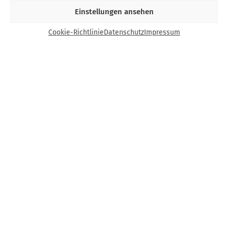
Einstellungen ansehen
Cookie-Richtlinie
Datenschutz
Impressum
Kontakt
Bund Katholischer Unternehmer e.V.
Horbeller Str. 19
50858 Köln
E-Mail:
info@bku.de
Telefon: 02 21 / 272 37 – 0
BKU vor Ort
Aachen
Augsburg
Bamberg
Berlin-Brandenburg