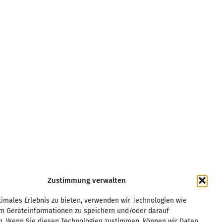
Zustimmung verwalten
Kurpfalz
Regensburg
imales Erlebnis zu bieten, verwenden wir Technologien wie
Leipzig
Rhein/Main
um Geräteinformationen zu speichern und/oder darauf
Magdeburg
Ruhrgebiet
n. Wenn Sie diesen Technologien zustimmen, können wir Daten