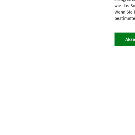
Berlin-Brandenburg
Görlitz
wie das Su
Bonn
Hamburg
Wenn Sie i
Dresden
Hannover/Hildesheim
bestimmte
Düsseldorf
Koblenz
Eichstätt
Köln
Akze
IMPRESSUM
DATENSCHUTZ
LINKS