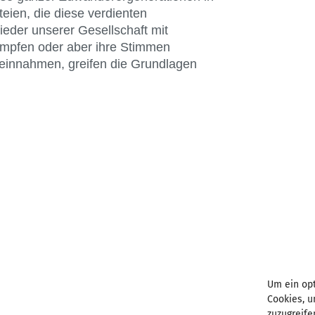
eien, die diese verdienten
eder unserer Gesellschaft mit
limpfen oder aber ihre Stimmen
ereinnahmen, greifen die Grundlagen
BKU vor Ort
Aachen
Erfurt
Augsburg
Freiburg
Um ein opt
Cookies, 
Bamberg
Fulda
zuzugreife