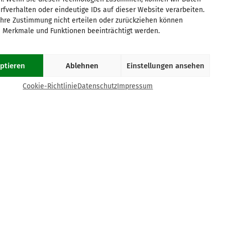
München
Saar/Trier
rfverhalten oder eindeutige IDs auf dieser Website verarbeiten.
Münster
Stuttgart
hre Zustimmung nicht erteilen oder zurückziehen können
Osnabrück
Würzburg
 Merkmale und Funktionen beeinträchtigt werden.
Paderborn
Passau
ptieren
Ablehnen
Einstellungen ansehen
COOKIE-RICHTLINIE (EU)
Cookie-Richtlinie
Datenschutz
Impressum