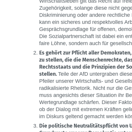
Wirtschaftsleben gilt das Recht auf fr
Zugehörigkeit, solange diese nicht geg
Diskriminierung oder andere rechtlich
kann ein sicheres und respektvolles Ar
Gesprächsgrundlage für offenen, demo
Die Sozialpartnerschaft ist dabei ein en
faire Löhne, sondern auch für gesellsc
Es gehört zur Pflicht aller Demokraten,
zu stellen, die die Menschenrechte, d
Rechtsstaats und die Prinzipien der So
stellen.
Teile der AfD untergraben diese
Pfeiler unserer Wirtschafts- und Gese
radikalisierte Rhetorik. Nicht nur die G
muss angesichts dieser Situation ihr Be
Wertegrundlage schärfen. Dieser Faktor 
ob der Dialog mit extremen Kräften ge
im Diskurs geltend gemacht werden kö
Die politische Neutralitätspflicht vo