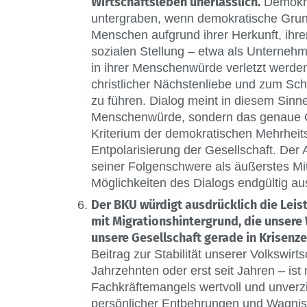
Wirtschaftsleben unerlässlich.
Demokra
untergraben, wenn demokratische Grun
Menschen aufgrund ihrer Herkunft, ihrer
sozialen Stellung – etwa als Unternehm
in ihrer Menschenwürde verletzt werden
christlicher Nächstenliebe und zum S
zu führen. Dialog meint in diesem Sinne 
Menschenwürde, sondern das genaue Geg
Kriterium der demokratischen Mehrheits
Entpolarisierung der Gesellschaft. Der 
seiner Folgenschwere als äußerstes Mi
Möglichkeiten des Dialogs endgültig au
Der BKU würdigt ausdrücklich die Leis
mit Migrationshintergrund, die unsere 
unsere Gesellschaft gerade in Krisenz
Beitrag zur Stabilität unserer Volkswirts
Jahrzehnten oder erst seit Jahren – ist
Fachkräftemangels wertvoll und unverzi
persönlicher Entbehrungen und Wagnis