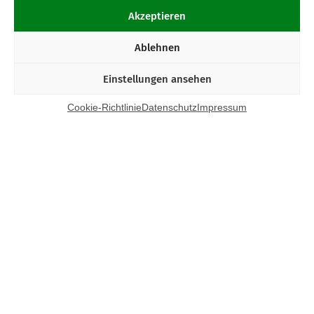
Akzeptieren
Ablehnen
Einstellungen ansehen
Cookie-Richtlinie
Datenschutz
Impressum
Kontakt
Bund Katholischer Unternehmer e.V.
Horbeller Str. 19
50858 Köln
E-Mail:
info@bku.de
Telefon: 02 21 / 272 37 – 0
BKU vor Ort