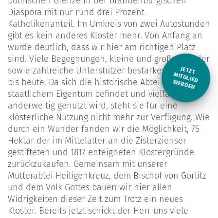
polnischen Grenze in der brandenburgischen
Diaspora mit nur rund drei Prozent
Katholikenanteil. Im Umkreis von zwei Autostunden
gibt es kein anderes Kloster mehr. Von Anfang an
wurde deutlich, dass wir hier am richtigen Platz
sind. Viele Begegnungen, kleine und große Wunder
sowie zahlreiche Unterstützer bestärken uns darin
JETZT
M
bis heute. Da sich die historische Abtei seit 1817 in
ITGLIED W
ERDEN
staatlichem Eigentum befindet und vielfach
anderweitig genutzt wird, steht sie für eine
klösterliche Nutzung nicht mehr zur Verfügung. Wie
durch ein Wunder fanden wir die Möglichkeit, 75
Hektar der im Mittelalter an die Zisterzienser
gestifteten und 1817 enteigneten Klostergründe
zurückzukaufen. Gemeinsam mit unserer
Mutterabtei Heiligenkreuz, dem Bischof von Görlitz
und dem Volk Gottes bauen wir hier allen
Widrigkeiten dieser Zeit zum Trotz ein neues
Kloster. Bereits jetzt schickt der Herr uns viele